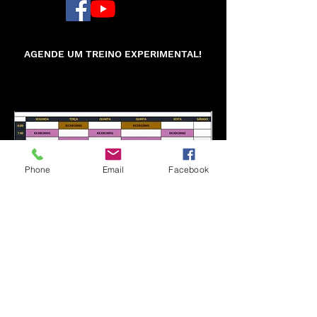
“Lutar sempre, vencer talvez, desistir jamais”
AGENDE UM TREINO EXPERIMENTAL!
Phone
Email
Facebook
CENTRO DE TREINAMENTO THIAGO VIANNA
| Av. Octávio Mangabeira, 4-56 - Vila Coralina
- Bauru/SP | Fone / Whatsapp:
(14) 99797-